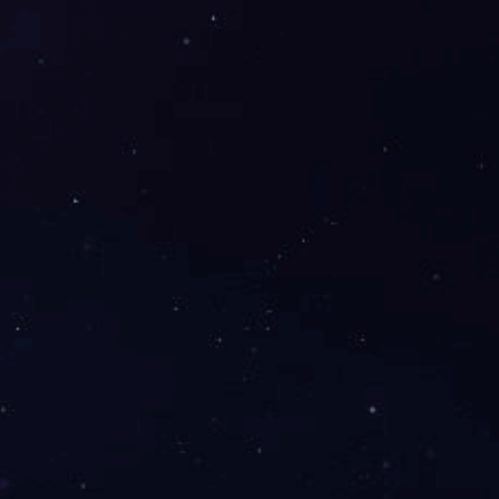
持以为人们创造健康美好生活为使命，践
美好”的品牌理念。以“健康、平安、幸福”三大
居生活，以三大产业板块：地产、商业、酒
客户提供完善生活服务，不断增强企业品牌
康美好的未来范本。
们
扫一扫
心
关注