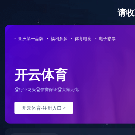
米兰官方网站-米